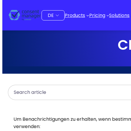
Inhalt
springen
Sprache
Products
Pricing
Solutions
auswählen
C
Search
Um Benachrichtigungen zu erhalten, wenn bestimmt
verwenden: