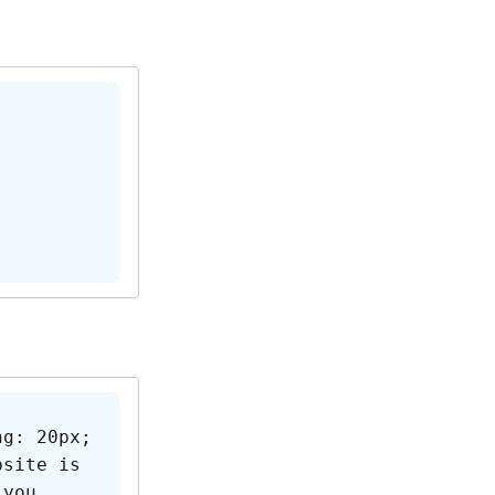
ng: 20px; 
bsite is 
 you 