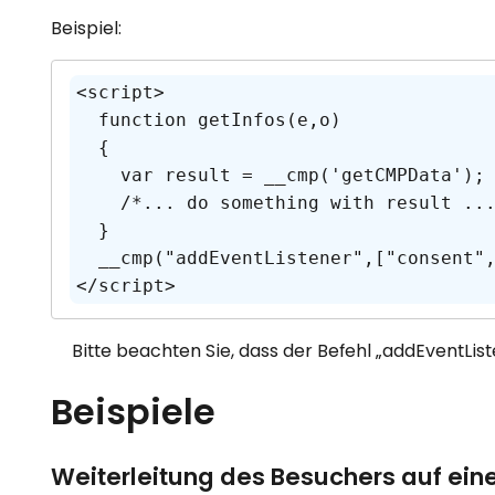
Beispiel:
<script>

  function getInfos(e,o)

  {     

    var result = __cmp('getCMPData');

    /*... do something with result ...*/

  }

  __cmp("addEventListener",["consent",getInfos,false],null);

</script>
Bitte beachten Sie, dass der Befehl „addEventLis
Beispiele
Weiterleitung des Besuchers auf eine