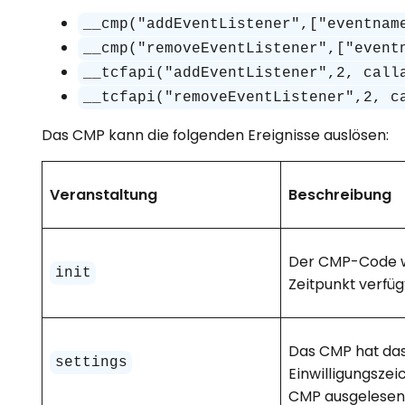
__cmp("addEventListener",["eventnam
__cmp("removeEventListener",["event
__tcfapi("addEventListener",2, call
__tcfapi("removeEventListener",2, c
Das CMP kann die folgenden Ereignisse auslösen:
Veranstaltung
Beschreibung
Der CMP-Code wu
init
Zeitpunkt verfüg
Das CMP hat das 
settings
Einwilligungsze
CMP ausgelesen