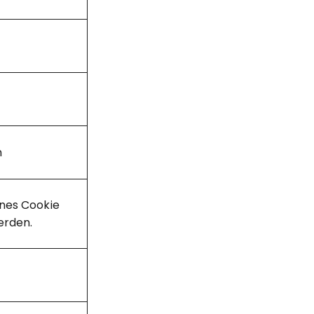
n
enes Cookie
erden.