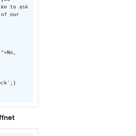
ike to ask 
 of our 
ffnet