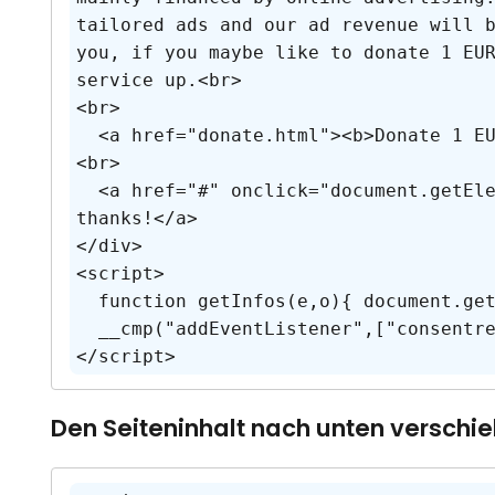
tailored ads and our ad revenue will 
you, if you maybe like to donate 1 EU
service up.<br>

<br>

  <a href="donate.html"><b>Donate 1 EUR now!</b></a><br>

<br>

  <a href="#" onclick="document.getElementById('mymessage').style.display = 'none';">No, 
thanks!</a>

</div>

<script>

  function getInfos(e,o){ document.getElementById('mymessage').style.display = 'block';}

  __cmp("addEventListener",["consentrejected",getInfos,false],null);

</script>
Den Seiteninhalt nach unten verschie