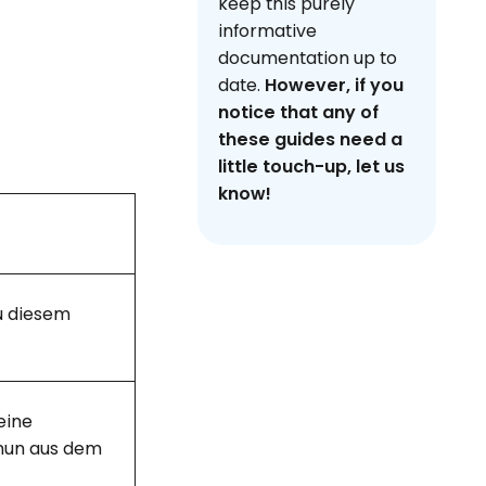
keep this purely
informative
documentation up to
date.
However, if you
notice that any of
these guides need a
little touch-up, let us
know!
u diesem
eine
 nun aus dem