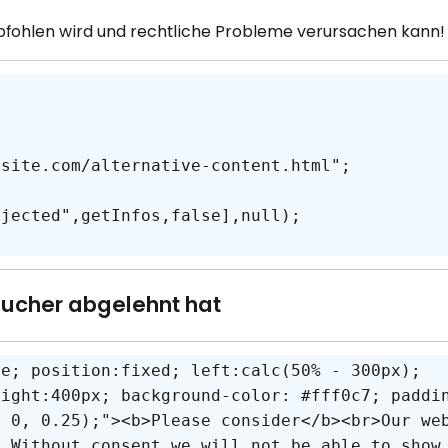
mpfohlen wird und rechtliche Probleme verursachen kann!
sucher abgelehnt hat
ne; position:fixed; left:calc(50% - 300px); 
eight:400px; background-color: #fff0c7; paddi
, 0, 0.25);"><b>Please consider</b><br>Our we
. Without consent we will not be able to show