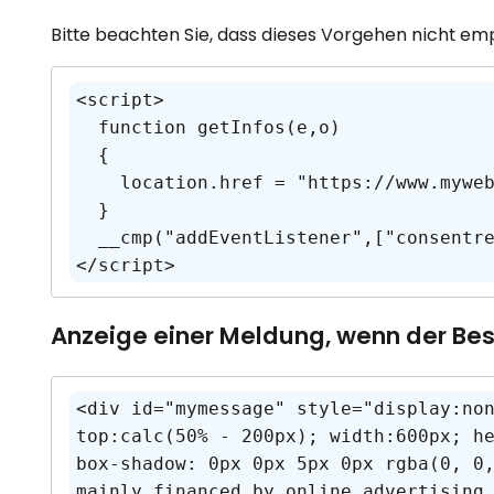
Bitte beachten Sie, dass dieses Vorgehen nicht e
<script>

  function getInfos(e,o)

  { 

    location.href = "https://www.mywebsite.com/alternative-content.html";

  }

  __cmp("addEventListener",["consentrejected",getInfos,false],null);

</script>
Anzeige einer Meldung, wenn der Be
<div id="mymessage" style="display:no
top:calc(50% - 200px); width:600px; h
box-shadow: 0px 0px 5px 0px rgba(0, 0
mainly financed by online advertising