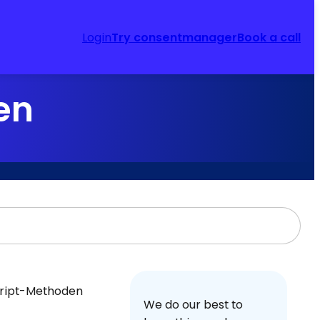
Login
Try consentmanager
Book a call
en
cript-Methoden
We do our best to