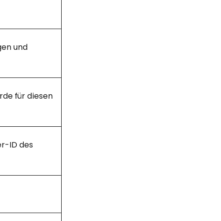
gen und
rde für diesen
er-ID des