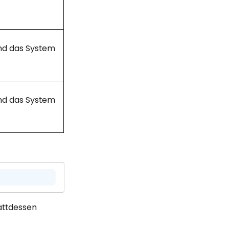
nd das System
nd das System
attdessen