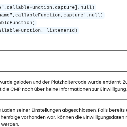
e",callableFunction,capture],null)
name",callableFunction,capture],null)
ableFunction)
allableFunction, listenerId)
rde geladen und der Platzhaltercode wurde entfernt. Z
t die CMP noch über keine Informationen zur Einwilligung.
Laden seiner Einstellungen abgeschlossen. Falls bereits 
ichenfolge vorhanden war, können die Einwilligungsdaten
 werden.