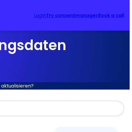
Login
Try consentmanager
Book a call
ungsdaten
aktualisieren?