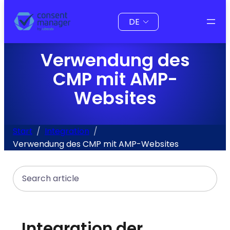
Inhalt
Sprache
springen
auswählen
Verwendung des
CMP mit AMP-
Websites
Start
Integration
Verwendung des CMP mit AMP-Websites
Search
Integration der