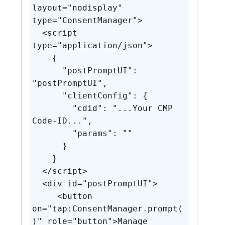
layout="nodisplay" 
type="ConsentManager">

  <script 
type="application/json">

    {

      "postPromptUI": 
"postPromptUI",

      "clientConfig": {

        "cdid": "...Your CMP 
Code-ID...",

        "params": ""

      }

    }

  </script>

  <div id="postPromptUI">

     <button 
on="tap:ConsentManager.prompt(
)" role="button">Manage 