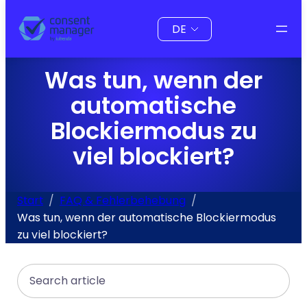
Inhalt
Sprache
springen
auswählen
Was tun, wenn der
automatische
Blockiermodus zu
viel blockiert?
Start
FAQ & Fehlerbehebung
Was tun, wenn der automatische Blockiermodus
zu viel blockiert?
Search