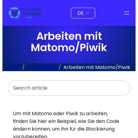
Inhalt
Sprache
springen
auswählen
Arbeiten mit
Matomo/Piwik
Start
Anleitungen
Arbeiten mit Matomo/Piwik
Search
Um mit Matomo oder Piwik zu arbeiten,
finden Sie hier ein Beispiel, wie Sie den Code
ändern können, um ihn für die Blockierung
vorzubereiten.