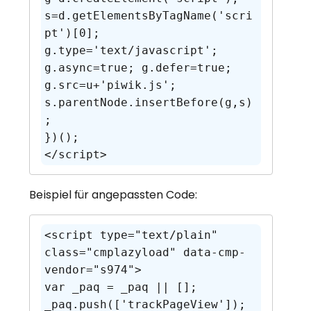
s=d.getElementsByTagName('scri
pt')[0];

g.type='text/javascript'; 
g.async=true; g.defer=true; 
g.src=u+'piwik.js'; 
s.parentNode.insertBefore(g,s)
;

})();

</script>
Beispiel für angepassten Code:
<script type="text/plain" 
class="cmplazyload" data-cmp-
vendor="s974">

var _paq = _paq || [];

_paq.push(['trackPageView']);
