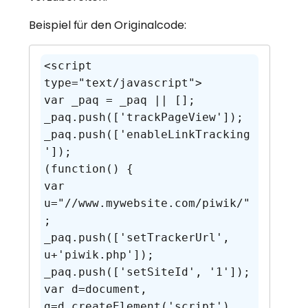
Beispiel für den Originalcode:
<script 
type="text/javascript">

var _paq = _paq || [];

_paq.push(['trackPageView']);

_paq.push(['enableLinkTracking
']);

(function() {

var 
u="//www.mywebsite.com/piwik/"
;

_paq.push(['setTrackerUrl', 
u+'piwik.php']);

_paq.push(['setSiteId', '1']);

var d=document, 
g=d.createElement('script'), 