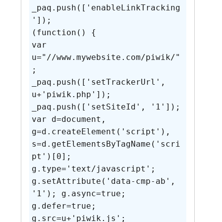
_paq.push(['enableLinkTracking
']);

(function() {

var 
u="//www.mywebsite.com/piwik/"
;

_paq.push(['setTrackerUrl', 
u+'piwik.php']);

_paq.push(['setSiteId', '1']);

var d=document, 
g=d.createElement('script'), 
s=d.getElementsByTagName('scri
pt')[0];

g.type='text/javascript'; 
g.setAttribute('data-cmp-ab', 
'1'); g.async=true; 
g.defer=true; 
g.src=u+'piwik.js'; 