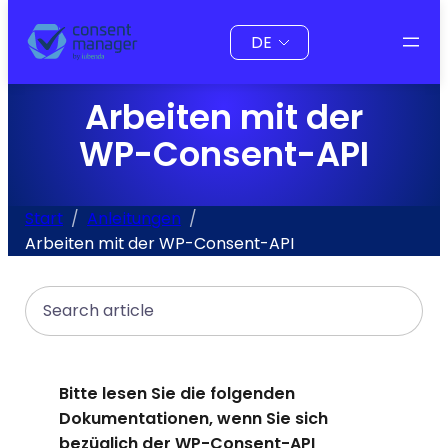
Inhalt
Sprache
springen
auswählen
Arbeiten mit der
WP-Consent-API
Start
Anleitungen
Arbeiten mit der WP-Consent-API
Search
Bitte lesen Sie die folgenden
Dokumentationen, wenn Sie sich
bezüglich der WP-Consent-API